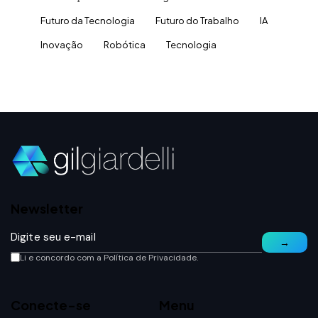
Futuro da Tecnologia
Futuro do Trabalho
IA
Inovação
Robótica
Tecnologia
Newsletter
→
Li e concordo com a
Política de Privacidade
.
Conecte-se
Menu