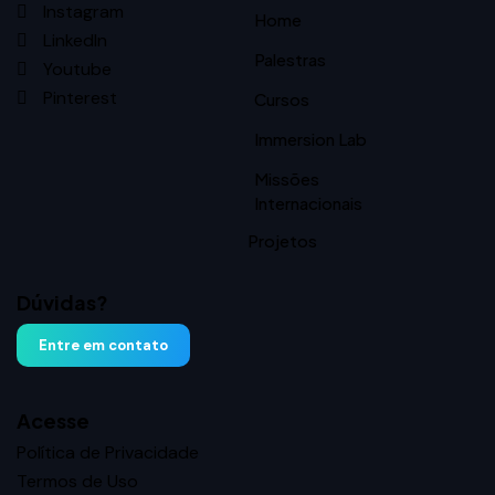
Instagram
Home
LinkedIn
Palestras
Youtube
Pinterest
Cursos
Immersion Lab
Missões
Internacionais
Projetos
Dúvidas?
Entre em contato
Acesse
Política de Privacidade
Termos de Uso